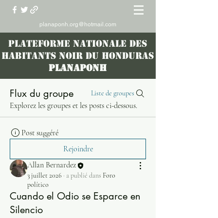
planaponh.org@hotmail.com
PLATEFORME NATIONALE DES
HABITANTS NOIR DU HONDURAS
PLANAPONH
Flux du groupe
Liste de groupes
Explorez les groupes et les posts ci-dessous.
Post suggéré
Rejoindre
Allan Bernardez
3 juillet 2026
·
a publié dans
Foro
político
Cuando el Odio se Esparce en
Silencio