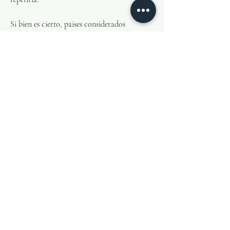
Si bien es cierto, paises considerados 
pequeños, aquellos que aún no logran 
identificar sus potencialidades, 
(reconociendo que hasta en el…
Voir plus
0
0
16
Post suggéré
Rejoindre
Allan Bernardez
19 avril 2026
·
a publié dans
Foro
político
DE FRENTE AL PRESIDENTE
Haciendo remembranza estaba, de los 