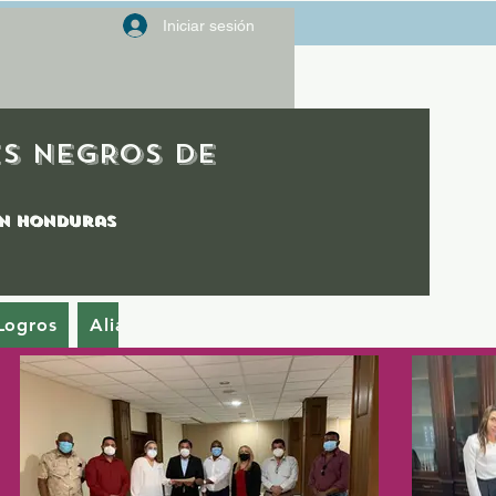
Iniciar sesión
S NEGROS DE
 en honduras
Logros
Alianzas
Grupos
Estructura Operativa