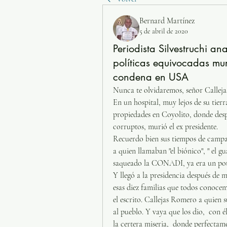
Bernard Martínez
5 de abril de 2020
Periodista Silvestruchi an
políticas equivocadas mur
condena en USA
Nunca te olvidaremos, señor Callejas
En un hospital, muy lejos de su tierr
propiedades en Coyolito, donde despo
corruptos, murió el ex presidente. 
Recuerdo bien sus tiempos de campaña
a quien llamaban "el biónico", " el g
saqueado la CONADI, ya era un pote
Y llegó a la presidencia después de m
esas diez familias que todos conoce
el escrito. Callejas Romero a quien s
al pueblo. Y vaya que los dio,  con é
la certera miseria,  donde perfectame