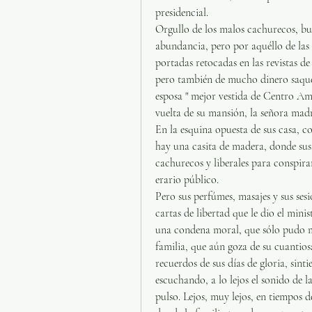
presidencial. 
Orgullo de los malos cachurecos, bu
abundancia, pero por aquéllo de las 
portadas retocadas en las revistas de
pero también de mucho dinero saquea
esposa " mejor vestida de Centro Amé
vuelta de su mansión, la señora madr
En la esquina opuesta de sus casa, c
hay una casita de madera, donde sus 
cachurecos y liberales para conspirar
erario público.
Pero sus perfúmes, masajes y sus ses
cartas de libertad que le dio el mini
una condena moral, que sólo pudo mar
familia, que aún goza de su cuantiosa
recuerdos de sus días de gloria, sinti
escuchando, a lo lejos el sonido de l
pulso. Lejos, muy lejos, en tiempos 