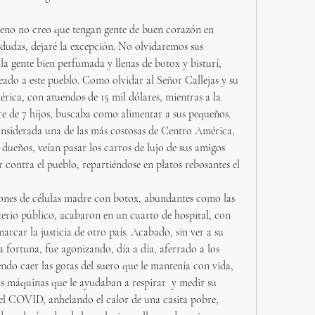
eno no creo que tengan gente de buen corazón en 
dudas, dejaré la excepción. No olvidaremos sus 
 la gente bien perfumada y llenas de botox y bisturí, 
do a este pueblo. Como olvidar al Señor Callejas y su 
rica, con atuendos de 15 mil dólares, mientras a la 
e de 7 hijos, buscaba como alimentar a sus pequeños. 
onsiderada una de las más costosas de Centro América, 
dueños, veían pasar los carros de lujo de sus amigos 
 contra el pueblo, repartiéndose en platos rebosantes el 
iones de células madre con botox, abundantes como las 
sterio público, acabaron en un cuarto de hospital, con 
car la justicia de otro país. Acabado, sin ver a su 
 fortuna, fue agonizando, día a día, aferrado a los 
endo caer las gotas del suero que le mantenía con vida,  
as máquinas que le ayudaban a respirar  y medir su 
del COVID, anhelando el calor de una casita pobre, 