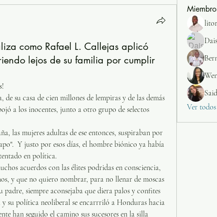
Miembro
lito
Dai
aliza como Rafael L. Callejas aplicó
Ber
iendo lejos de su familia por cumplir
Wen
! 
Sai
a, de su casa de cien millones de lempiras y de las demás 
Ver todos
jó a los inocentes, junto a otro grupo de selectos 
, las mujeres adultas de ese entonces, suspiraban por 
uapo".  Y justo por esos días, el hombre biónico ya había 
ntado en política.
uchos acuerdos con las élites podridas en consciencia, 
mos, y que no quiero nombrar, para no llenar de moscas 
u padre, siempre aconsejaba que diera palos y confites 
l y su política neoliberal se encarrriló a Honduras hacia 
nte han seguido el camino sus sucesores en la silla 